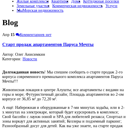
Жилые комплексы
Квартиры
Дома
Коттеджные поселки
Земельные участки
Коммерческая недвижимость
Услуги
Мы
Морская недвижимость
Blog
Апр
15
Комментариев нет
Старт продаж апартаментов Паруса Мечты
Автор: Олег Анисимкин
Категории:
Новости
Долгожданная новость
! Мы спешим сообщить о старте продаж 2-го
корпуса современного премиального комплекса апартаментов Паруса
Мечты!!!
Живописная локация в центре Алушты; все апартаменты с видами на
горы и море; Футуристичный дизайн; Площадь апартаментов во 2-ом
корпусе от 36,85 м² до 72,20 м².
А ещё:
Набережная и оборудованные в 7-ми минутах ходьбы, или в 2-
х минутах на электрокаре, который будет курсировать в комплексе;
Свой бассейн с лаунж-зоной и SPA для любителей релакса; Спортзал и
зоны воркаут для активных занятий; Келлеры и подземный паркинг;
Разнообразный досуг для детей. Как вы уже знаете, на старте продаж