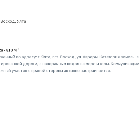
Восход, Ялта
2
а - 810 M
нный по адресу: г. Ялта, пгт. Восход, ул. Авроры. Категория земель:
тированной дороги, с панорамным видом на море и горы. Коммуникаци
межный участок с правой стороны активно застраивается.