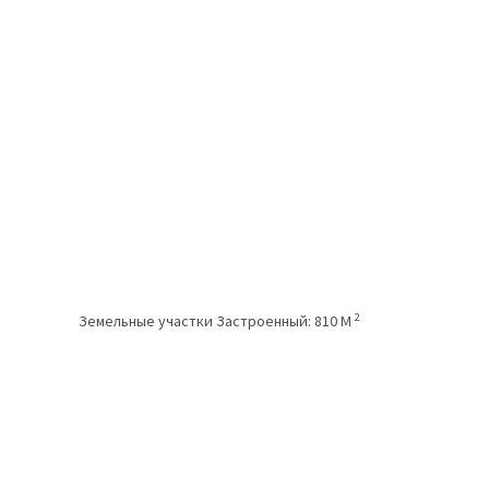
2
Земельные участки
Застроенный:
810 M