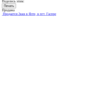
Поделись этим:
Печать
Продажа
Продается 2ккв в Ялте, в пгт. Гаспре