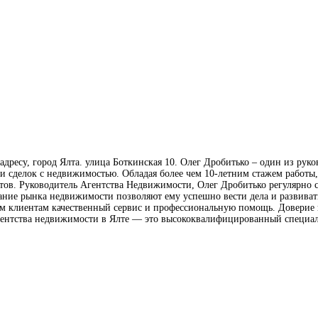
дресу, город Ялта. улица Боткинская 10. Олег Дробитько – один из руков
 сделок с недвижимостью. Обладая более чем 10-летним стажем работы, 
ов. Руководитель Агентства Недвижимости, Олег Дробитько регулярно с
ание рынка недвижимости позволяют ему успешно вести дела и развивать
им клиентам качественный сервис и профессиональную помощь. Доверие
агентства недвижимости в Ялте — это высококвалифицированный специа