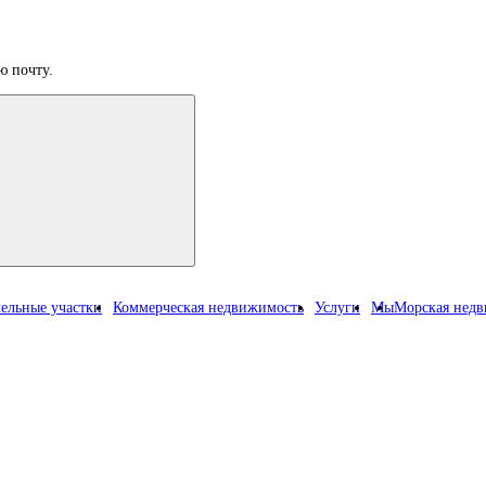
ю почту.
ельные участки
Коммерческая недвижимость
Услуги
Мы
Морская нед