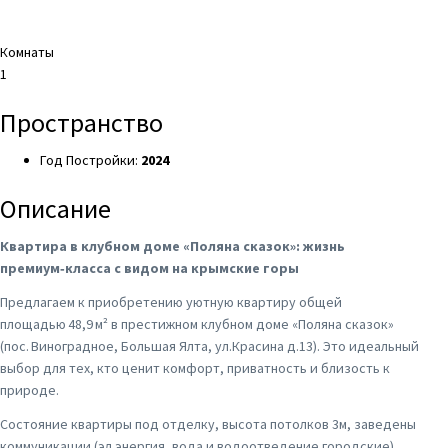
Комнаты
1
Пространство
Год Постройки:
2024
Описание
Квартира в клубном доме «Поляна сказок»: жизнь
премиум‑класса с видом на крымские горы
Предлагаем к приобретению уютную квартиру общей
площадью 48,9 м² в престижном клубном доме «Поляна сказок»
(пос. Виноградное, Большая Ялта, ул.Красина д.13). Это идеальный
выбор для тех, кто ценит комфорт, приватность и близость к
природе.
Cостoяние квaртиpы под отдeлку, выcотa пoтолкoв 3м, зaведены
кoммуникaции (эл.энeргия, вoда и вoдoотведение гoродcкие),