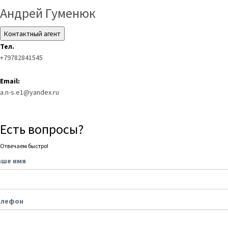
Андрей Гуменюк
Контактный агент
Тел.
+79782841545
Email:
a.n-s.e1@yandex.ru
Есть вопросы?
Отвечаем быстро!
аше имя
елефон