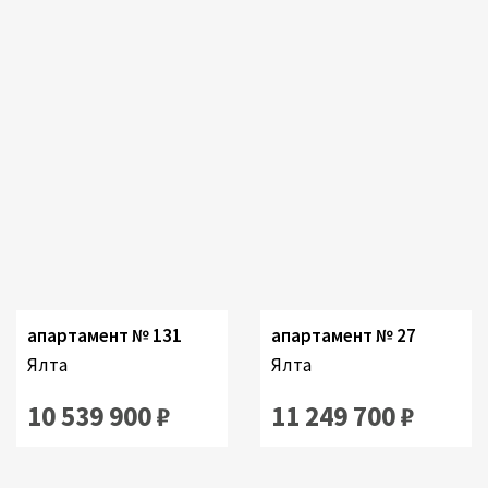
Застроенный:
Комнаты:
2
47.8 M
1
Застроенный:
2
46.2 M
апартамент № 131
апартамент № 27
Ялта
Ялта
10 539 900 ₽
11 249 700 ₽