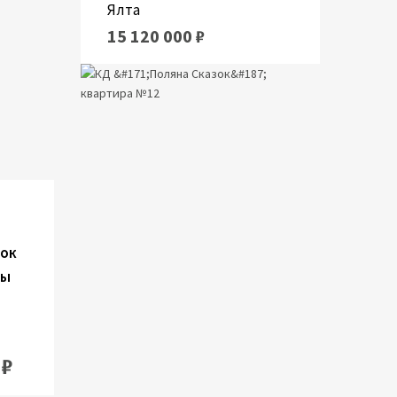
Ялта
15 120 000 ₽
ток
ры
 ₽