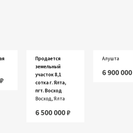
мнаты:
Застроенный:
К
Застроенный:
2
24.9 M
1
2
810 M
ая
Продается
Алушта
земельный
6 900 000
участок 8,1
 ₽
сотка г. Ялта,
пгт. Восход
Восход, Ялта
6 500 000 ₽