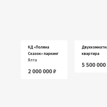
Застроенный:
Ко
Застроенный:
2
55 M
2
2
15 M
КД «Поляна
Двухкомнатн
Сказок» паркинг
квартира
Ялта
5 500 000
2 000 000 ₽