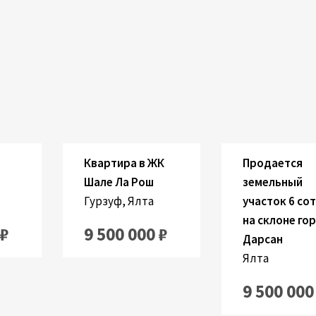
мнаты:
Застроенный:
Комнаты:
Застроенный:
2
58 M
2
2
600 M
Квартира в ЖК
Продается
Шале Ла Рош
земельный
Гурзуф, Ялта
участок 6 со
на склоне го
 ₽
9 500 000 ₽
Дарсан
Ялта
9 500 000