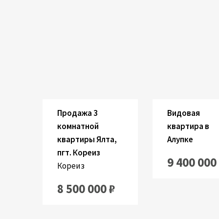
Застроенный:
Комнаты:
Застроенный:
Ко
2
2
56.1 M
3
55 M
2
Продажа 3
Видовая
комнатной
квартира в
квартиры Ялта,
Алупке
пгт. Кореиз
9 400 000
Кореиз
8 500 000 ₽