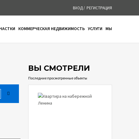
ВХОД /
РЕГИСТРАЦИЯ
УЧАСТКИ
КОММЕРЧЕСКАЯ НЕДВИЖИМОСТЬ
УСЛУГИ
МЫ
ователя
Email:
Имя пользователя
 к
вход
Пароль
РЕГИСТРАЦИЯ
ВЫ СМОТРЕЛИ
Последние просмотренные объекты
Забыли
ВХОД
пароль?
Запомнить меня
Еще не пользователь?
Получить учетную запись