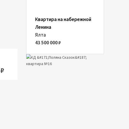
омнаты:
Спальни:
1
Квартира на набережной
Ленина
Ялта
43 500 000 ₽
 ₽